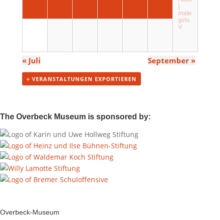
Ausstellungswechsel
Ausstellungswechsel
Ausstellungswechsel
Ausstellungswechsel
Ausstellungswechsel
Ausstellungswechsel
|
material
geschlossen
geschlossen
geschlossen
geschlossen
geschlossen
geschlossen
girls
V
«
Juli
September
»
+ VERANSTALTUNGEN EXPORTIEREN
The Overbeck Museum is sponsored by:
Overbeck-Museum