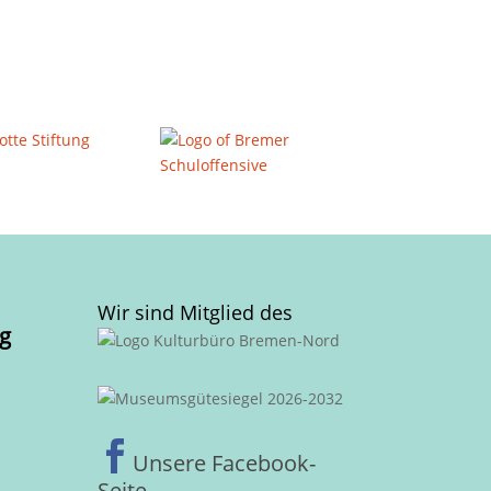
Wir sind Mitglied des
g

Unsere Facebook-
Seite