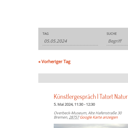
Veranstaltungen
Veranstaltungen
TAG
SUCHE
Suche
Suche
und
Ansichten,
Navigation
«
Vorheriger Tag
Künstlergespräch | Tatort Natur
5. Mai 2024, 11:30
-
12:30
Overbeck-Museum,
Alte Hafenstraße 30
Bremen
,
28757
Google Karte anzeigen