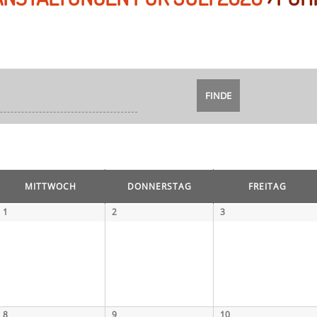
MITTWOCH
DONNERSTAG
FREITAG
1
2
3
8
9
10