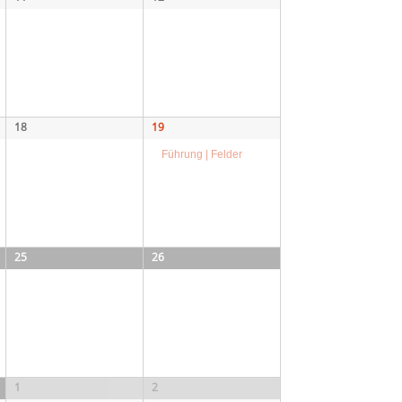
18
19
Führung | Felder
25
26
1
2