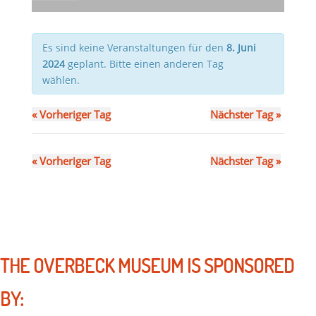
Es sind keine Veranstaltungen für den
8. Juni
2024
geplant. Bitte einen anderen Tag
wählen.
«
Vorheriger Tag
Nächster Tag
»
«
Vorheriger Tag
Nächster Tag
»
THE OVERBECK MUSEUM IS SPONSORED
BY: