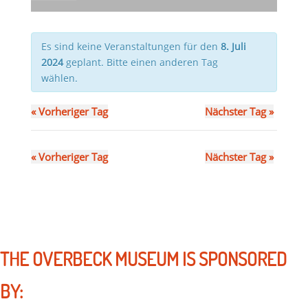
Es sind keine Veranstaltungen für den
8. Juli
2024
geplant. Bitte einen anderen Tag
wählen.
«
Vorheriger Tag
Nächster Tag
»
«
Vorheriger Tag
Nächster Tag
»
THE OVERBECK MUSEUM IS SPONSORED
BY: