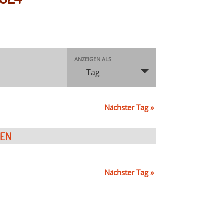
Veranstaltung
ANZEIGEN ALS
Ansichten-
Tag
Navigation
Nächster Tag
»
Nächster Tag
»