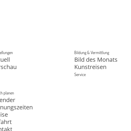
ellungen
Bildung & Vermittlung
uell
Bild des Monats
rschau
Kunstreisen
Service
h planen
lender
fnungszeiten
ise
ahrt
ntakt