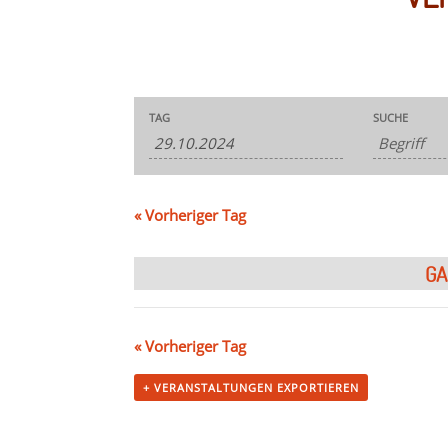
Veranstaltungen
Veranstaltungen
TAG
SUCHE
Suche
Suche
und
Ansichten,
Navigation
«
Vorheriger Tag
GA
«
Vorheriger Tag
+ VERANSTALTUNGEN EXPORTIEREN