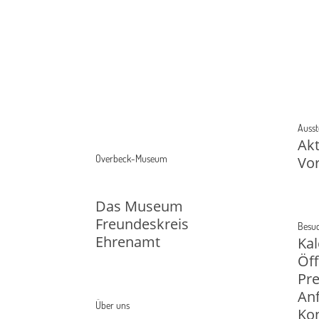
Ausst
Akt
Overbeck-Museum
Vo
Das Museum
Freundeskreis
Besuc
Ehrenamt
Ka
Öf
Pre
Anf
Über uns
Ko