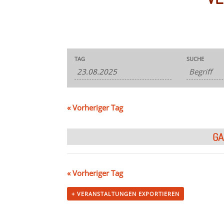
Veranstaltungen
Veranstaltungen
TAG
SUCHE
Suche
Suche
und
Ansichten,
Navigation
«
Vorheriger Tag
GA
«
Vorheriger Tag
+ VERANSTALTUNGEN EXPORTIEREN