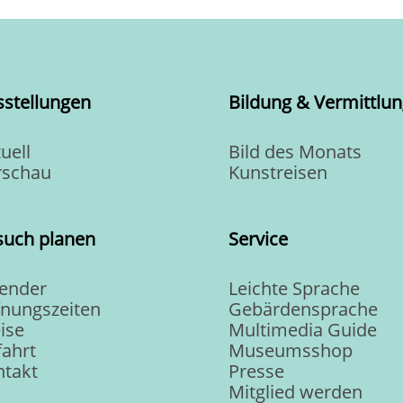
sstellungen
Bildung & Vermittlun
uell
Bild des Monats
rschau
Kunstreisen
such planen
Service
lender
Leichte Sprache
fnungszeiten
Gebärdensprache
ise
Multimedia Guide
ahrt
Museumsshop
ntakt
Presse
Mitglied werden