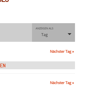
Veranstaltung
ANZEIGEN ALS
Ansichten-
Tag
Navigation
Nächster Tag
»
Nächster Tag
»