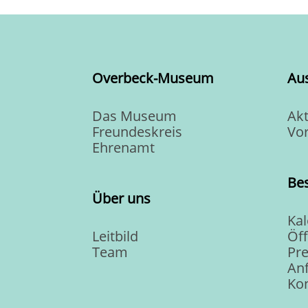
Overbeck-Museum
Au
Das Museum
Akt
Freundeskreis
Vo
Ehrenamt
Be
Über uns
Ka
Leitbild
Öf
Team
Pre
Anf
Ko