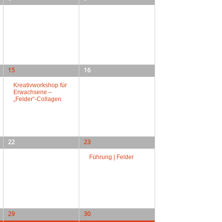
15
16
Kreativworkshop für
Erwachsene –
„Felder“-Collagen
22
23
Führung | Felder
29
30