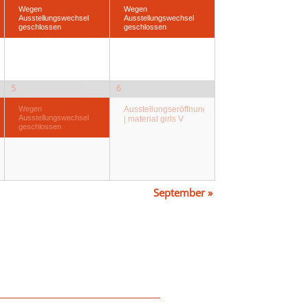
Wegen
Wegen
Ausstellungswechsel
Ausstellungswechsel
geschlossen
geschlossen
5
6
Wegen
Ausstellungseröffnung
Ausstellungswechsel
| material girls V
geschlossen
September
»