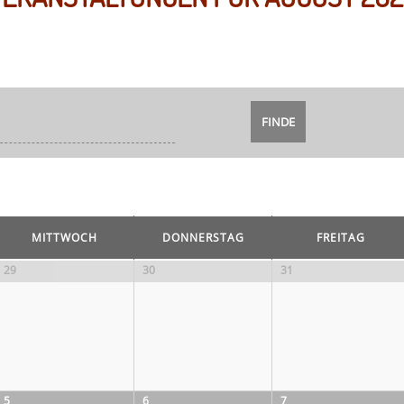
MITTWOCH
DONNERSTAG
FREITAG
29
30
31
5
6
7