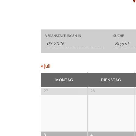
Veranstaltungen
Veranstaltungen
VERANSTALTUNGEN IN
SUCHE
Suche
Suche
und
Ansichten,
Navigation
«
Juli
Kalender
von
MONTAG
DIENSTAG
Veranstaltungen
Kalender
27
28
von
Veranstaltungen
3
4