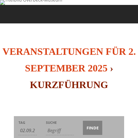
VERANSTALTUNGEN FÜR 2.
SEPTEMBER 2025
›
KURZFÜHRUNG
Veranstaltungen
Veranstaltungen
Veranstaltung
TAG
SUCHE
Suche
Suche
Ansichten-
und
Navigation