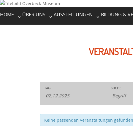
HOME
ÜBER UNS
AUSSTELLUNGEN
BILDUNG & V
VERANSTAL
Veranstaltungen
Veranstaltungen
TAG
SUCHE
Suche
Suche
und
Ansichten,
Navigation
Keine passenden Veranstaltungen gefunde