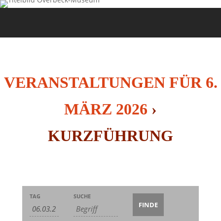
VERANSTALTUNGEN FÜR 6.
MÄRZ 2026
›
KURZFÜHRUNG
Veranstaltungen
Veranstaltungen
Veranstaltung
TAG
SUCHE
Suche
Suche
Ansichten-
und
Navigation