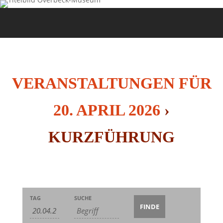
VERANSTALTUNGEN FÜR
20. APRIL 2026
›
KURZFÜHRUNG
Veranstaltungen
Veranstaltungen
Veranstaltung
TAG
SUCHE
Suche
Suche
Ansichten-
und
Navigation