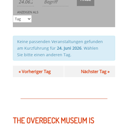
Ansichten-
und
Navigation
Ansichten,
ANZEIGEN ALS
Navigation
Keine passenden Veranstaltungen gefunden
am Kurzführung für
24. Juni 2026
. Wählen
Sie bitte einen anderen Tag.
«
Vorheriger Tag
Nächster Tag
»
THE OVERBECK MUSEUM IS