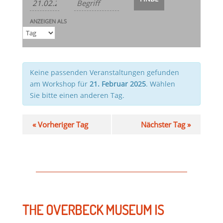
Ansichten-
und
Navigation
Ansichten,
ANZEIGEN ALS
Navigation
Keine passenden Veranstaltungen gefunden
am Workshop für
21. Februar 2025
. Wählen
Sie bitte einen anderen Tag.
«
Vorheriger Tag
Nächster Tag
»
THE OVERBECK MUSEUM IS