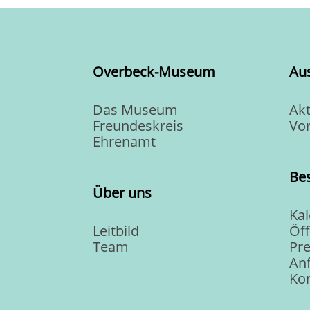
Overbeck-Museum
Au
Das Museum
Akt
Freundeskreis
Vo
Ehrenamt
Be
Über uns
Ka
Leitbild
Öf
Team
Pre
Anf
Ko