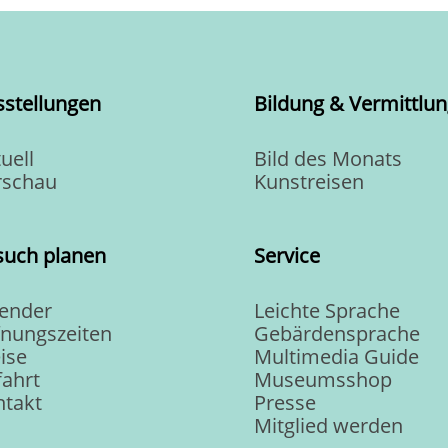
sstellungen
Bildung & Vermittlun
uell
Bild des Monats
rschau
Kunstreisen
such planen
Service
lender
Leichte Sprache
fnungszeiten
Gebärdensprache
ise
Multimedia Guide
ahrt
Museumsshop
ntakt
Presse
Mitglied werden