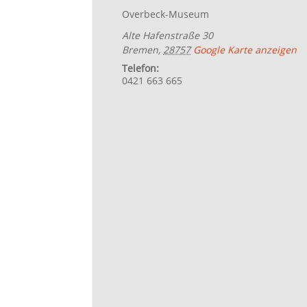
Overbeck-Museum
Alte Hafenstraße 30
Bremen
,
28757
Google Karte anzeigen
Telefon:
0421 663 665