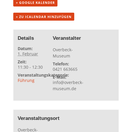
+ GOOGLE KALENDER
+ ZU ICALENDAR HINZUFÜGEN
Details
Veranstalter
Datum:
Overbeck-
1. Februar
Museum
Zeit:
Telefon:
11:30 - 12:30
0421 663665
Veranstaltungskategorie:
E-Mail:
Führung
info@overbeck-
museum.de
Veranstaltungsort
Overbeck-