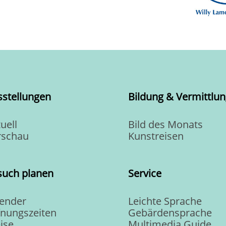
sstellungen
Bildung & Vermittlun
uell
Bild des Monats
rschau
Kunstreisen
such planen
Service
lender
Leichte Sprache
fnungszeiten
Gebärdensprache
ise
Multimedia Guide