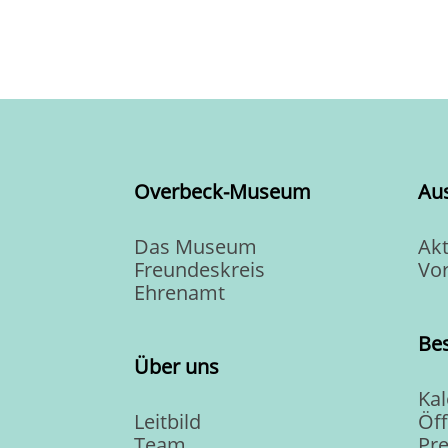
Overbeck-Museum
Au
Das Museum
Akt
Freundeskreis
Vo
Ehrenamt
Be
Über uns
Ka
Leitbild
Öf
Team
Pre