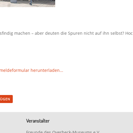
findig machen – aber deuten die Spuren nicht auf ihn selbst? Hoch 
nmeldeformular herunterladen.
..
FÜGEN
Veranstalter
Freunde des Overbeck-Museums e.V