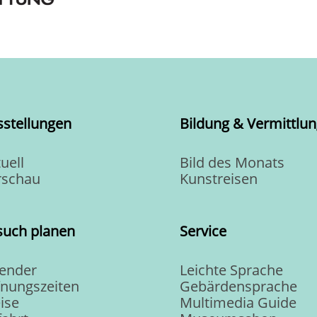
sstellungen
Bildung & Vermittlun
uell
Bild des Monats
rschau
Kunstreisen
such planen
Service
lender
Leichte Sprache
fnungszeiten
Gebärdensprache
ise
Multimedia Guide