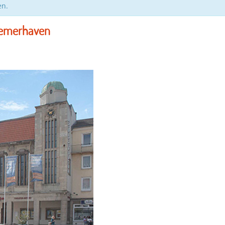
en.
remerhaven