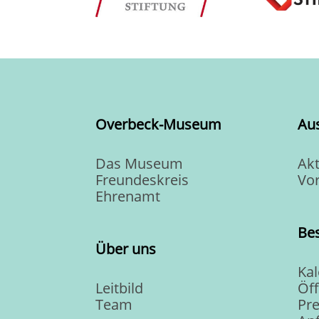
Overbeck-Museum
Au
Das Museum
Akt
Freundeskreis
Vo
Ehrenamt
Be
Über uns
Ka
Leitbild
Öf
Team
Pre