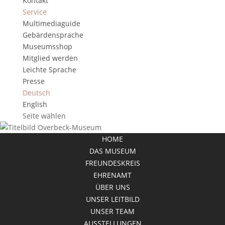
Kontakt
Service
Multimediaguide
Gebärdensprache
Museumsshop
Mitglied werden
Leichte Sprache
Presse
Deutsch
English
Seite wählen
HOME
DAS MUSEUM
FREUNDESKREIS
EHRENAMT
ÜBER UNS
UNSER LEITBILD
UNSER TEAM
VERANSTALTUNGEN FÜR 1.
AUSSTELLUNGEN