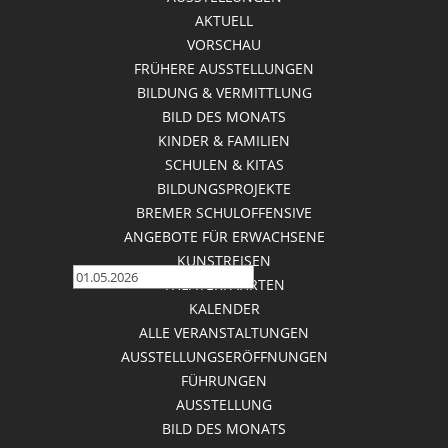
AKTUELL
MAI 2026
VORSCHAU
FRÜHERE AUSSTELLUNGEN
BILDUNG & VERMITTLUNG
BILD DES MONATS
KINDER & FAMILIEN
Veranstaltungen Suche und
SCHULEN & KITAS
Ansichten, Navigation
BILDUNGSPROJEKTE
BREMER SCHULOFFENSIVE
Zeige Veranstaltungen Suche
ANGEBOTE FÜR ERWACHSENE
Veranstaltungen Suche
KUNSTREISEN
Tag
THEATERFAHRTEN
Suche
KALENDER
ALLE VERANSTALTUNGEN
Veranstaltung Ansichten-Navigation
AUSSTELLUNGSERÖFFNUNGEN
FÜHRUNGEN
Anzeigen als
AUSSTELLUNG
Es sind keine Veranstaltungen für den
1. Mai 2026
BILD DES MONATS
geplant. Bitte einen anderen Tag wählen.