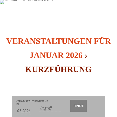
VERANSTALTUNGEN FÜR
JANUAR 2026
›
KURZFÜHRUNG
Veranstaltungen
Veranstaltungen
Veranstaltung
VERANSTALTUNGEN
SUCHE
Suche
Suche
IN
Ansichten-
und
Navigation