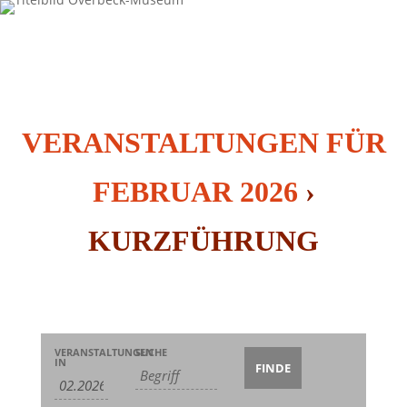
VERANSTALTUNGEN FÜR
FEBRUAR 2026
›
KURZFÜHRUNG
Veranstaltungen
Veranstaltungen
Veranstaltung
VERANSTALTUNGEN
SUCHE
Suche
Suche
IN
Ansichten-
und
Navigation