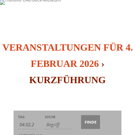
VERANSTALTUNGEN FÜR 4.
FEBRUAR 2026
›
KURZFÜHRUNG
Veranstaltungen
Veranstaltungen
Veranstaltung
TAG
SUCHE
Suche
Suche
Ansichten-
und
Navigation