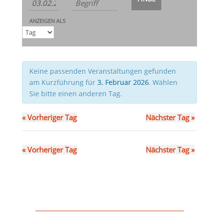
Ansichten-
und
Navigation
Ansichten,
ANZEIGEN ALS
Navigation
Keine passenden Veranstaltungen gefunden
am Kurzführung für
3. Februar 2026
. Wählen
Sie bitte einen anderen Tag.
«
Vorheriger Tag
Nächster Tag
»
«
Vorheriger Tag
Nächster Tag
»