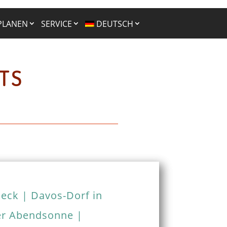
PLANEN
SERVICE
DEUTSCH
ATS
beck | Davos-Dorf in
er Abendsonne |