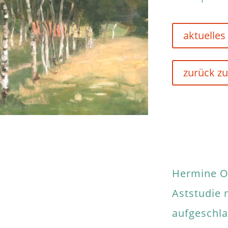
aktuelles
zurück zu
Hermine O
Aststudie 
aufgeschl