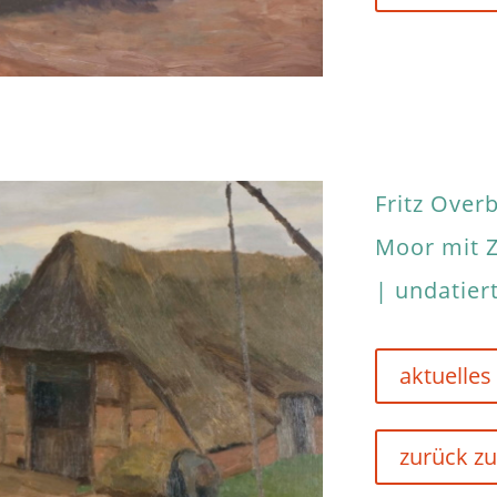
Fritz Over
Moor mit 
| undatier
aktuelles
zurück zu