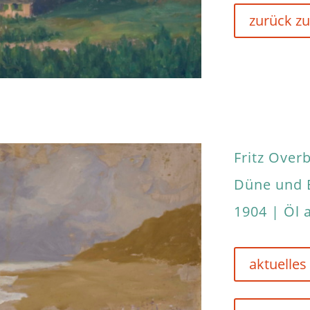
zurück zu
Fritz Over
Düne und B
1904 | Öl 
aktuelles